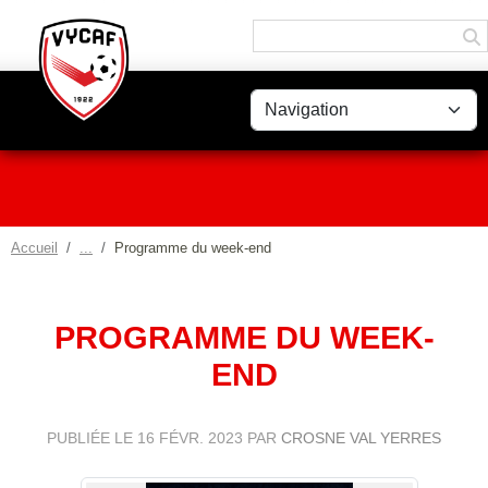
Panneau de gestion des cookies
Accueil
Programme du week-end
PROGRAMME DU WEEK-
END
PUBLIÉE LE
16 FÉVR. 2023
PAR
CROSNE VAL YERRES