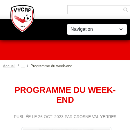
Panneau de gestion des cookies
Accueil
Programme du week-end
PROGRAMME DU WEEK-
END
PUBLIÉE LE
26 OCT. 2023
PAR
CROSNE VAL YERRES