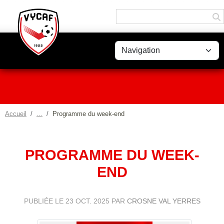
Panneau de gestion des cookies
Accueil
Programme du week-end
PROGRAMME DU WEEK-
END
PUBLIÉE LE
23 OCT. 2025
PAR
CROSNE VAL YERRES