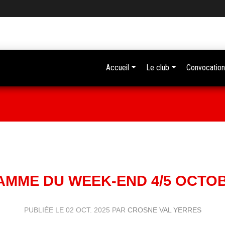
Accueil
Le club
Convocation
MME DU WEEK-END 4/5 OCTOB
PUBLIÉE LE
02 OCT. 2025
PAR
CROSNE VAL YERRES